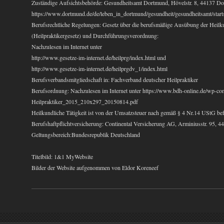
Zuständige Aufsichtsbehörde: Gesundheitsamt Dortmund, Hövelstr. 8, 44137 D
https://www.dortmund.de/de/leben_in_dortmund/gesundheit/gesundheitsamt/starts
Berufsrechtliche Regelungen: Gesetz über die berufsmäßige Ausübung der Heilku
(Heilpraktikergesetz) und Durchführungsverordnung:
Nachzulesen im Internet unter
http://www.gesetze-im-internet.de/heilprg/index.html und
http://www.gesetze-im-internet.de/heilprgdv_1/index.html
Berufsverbandsmitgliedschaft in: Fachverband deutscher Heilpraktiker
Berufsordnung: Nachzulesen im Internet unter https://www.bdh-online.de/wp-co
Heilpraktiker_2015_210x297_20150814.pdf
Heilkundliche Tätigkeit ist von der Umsatzsteuer nach gemäß § 4 Nr.14 UStG befr
Berufshaftpflichtversicherung: Continental Versicherung AG, Arminiusstr. 95, 
Geltungsbereich:Bundesrepublik Deutschland
Titelbild: 1&1 MyWebsite
Bilder der Website aufgenommen von Eldor Koreneef