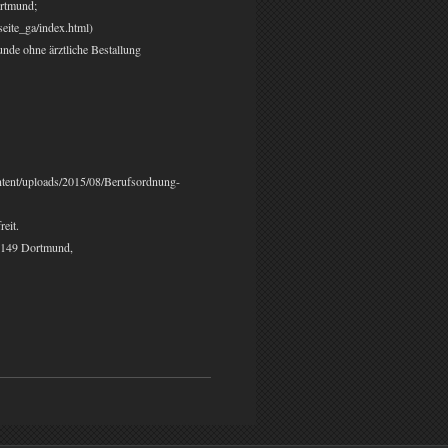
ortmund;
eite_ga/index.html)
nde ohne ärztliche Bestallung
ntent/uploads/2015/08/Berufsordnung-
eit.
44149 Dortmund,