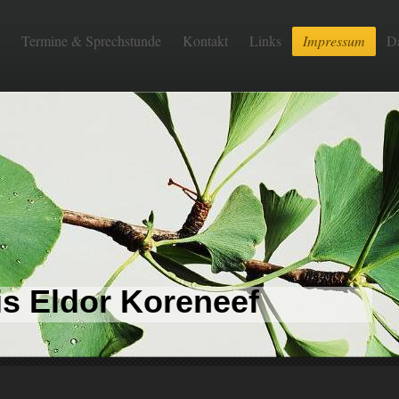
Termine & Sprechstunde
Kontakt
Links
Impressum
D
is Eldor Koreneef